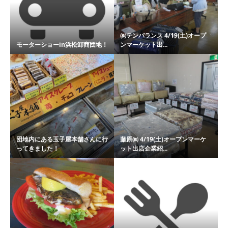
㈱テンパランス 4/19(土)オープ
モーターショーin浜松卸商団地！
ンマーケット出...
団地内にある玉子屋本舗さんに行
藤原㈱ 4/19(土)オープンマーケ
ってきました！
ット出店企業紹...