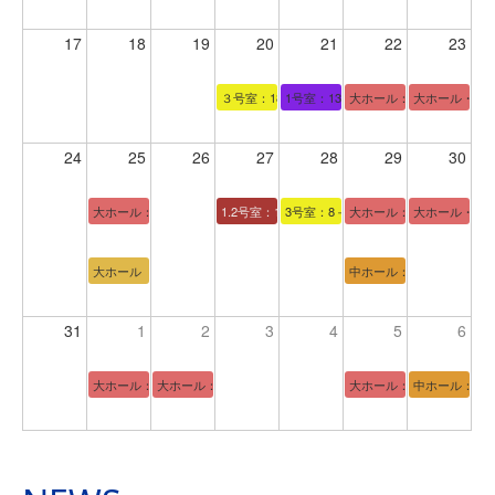
17
18
19
20
21
22
23
３号室：18－21時
1号室：13－17時
大ホール：13－17時
大ホール・1.2
24
25
26
27
28
29
30
大ホール：17－21時
1.2号室：13時ー17時
3号室：8－17時
大ホール：9－12時
大ホール・中ホ
大ホール
中ホール：13－17時
31
1
2
3
4
5
6
大ホール：８－１７時
大ホール：８－１７時
大ホール：13－17時
中ホール：8－