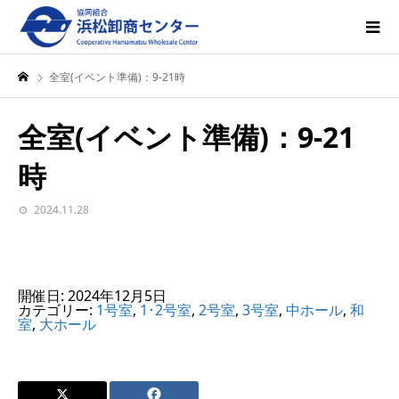
全室(イベント準備)：9-21時
全室(イベント準備)：9-21
時
2024.11.28
開催日: 2024年12月5日
カテゴリー:
1号室
,
1･2号室
,
2号室
,
3号室
,
中ホール
,
和
室
,
大ホール