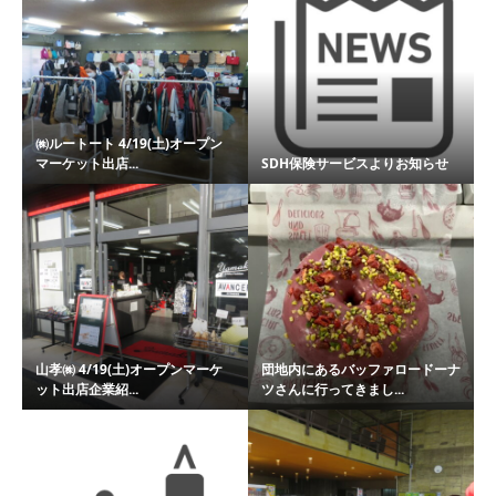
㈱ルートート 4/19(土)オープン
マーケット出店...
SDH保険サービスよりお知らせ
山孝㈱ 4/19(土)オープンマーケ
団地内にあるバッファロードーナ
ット出店企業紹...
ツさんに行ってきまし...