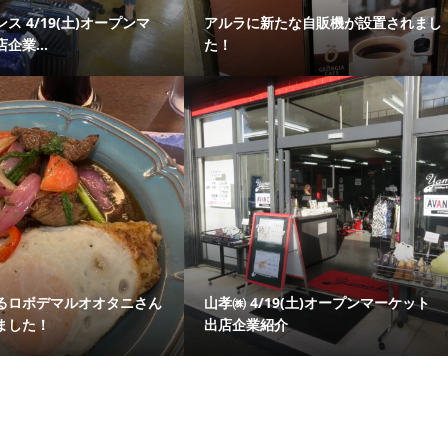
ス 4/19(土)オープンマ
アルラに新たな自販機が設置されまし
企業...
た！
るロボデマルオオタニさん
山孝㈱ 4/19(土)オープンマーケット
ました！
出店企業紹介