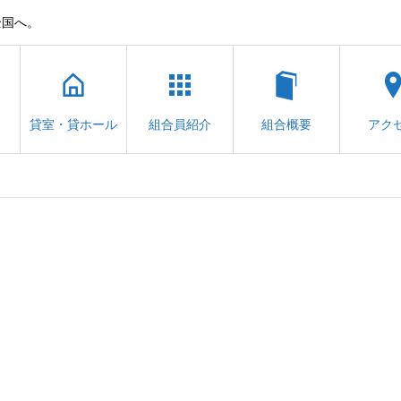
全国へ。
貸室・貸ホール
組合員紹介
組合概要
アク