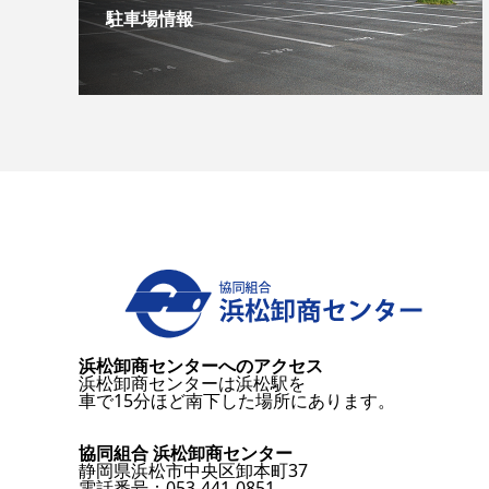
駐車場情報
浜松卸商センターへのアクセス
浜松卸商センターは浜松駅を
車で15分ほど南下した場所にあります。
協同組合 浜松卸商センター
静岡県浜松市中央区卸本町37
電話番号：053-441-0851