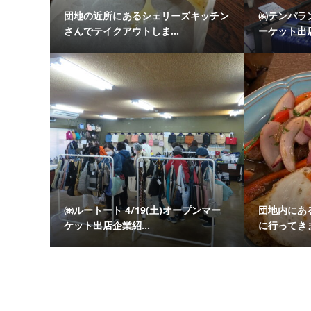
団地の近所にあるシェリーズキッチン
㈱テンパラン
さんでテイクアウトしま...
ーケット出店
㈱ルートート 4/19(土)オープンマー
団地内にあ
ケット出店企業紹...
に行ってき