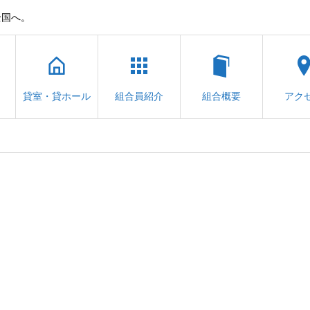
全国へ。
貸室・貸ホール
組合員紹介
組合概要
アク