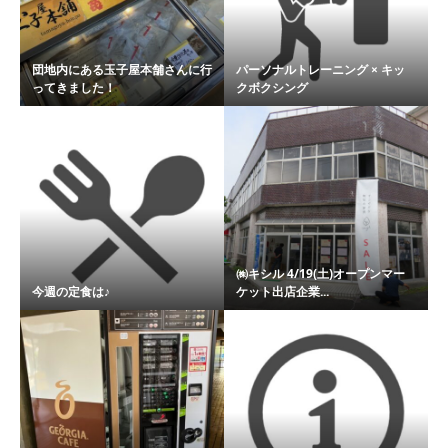
団地内にある玉子屋本舗さんに行
パーソナルトレーニング × キッ
ってきました！
クボクシング
㈱キシル 4/19(土)オープンマー
今週の定食は♪
ケット出店企業...