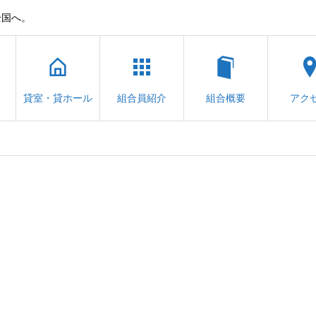
全国へ。
貸室・貸ホール
組合員紹介
組合概要
アク