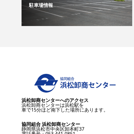
駐車場情報
浜松卸商センターへのアクセス
浜松卸商センターは浜松駅を
車で15分ほど南下した場所にあります。
協同組合 浜松卸商センター
静岡県浜松市中央区卸本町37
電話番号：053-441-0851