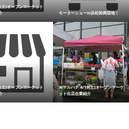
19(土)オープンマーケット
介
モーターショーin浜松卸商団地！
19(土)オープンマーケット
㈱マルハナ 4/19(土)オープンマーケ
介
ット出店企業紹介