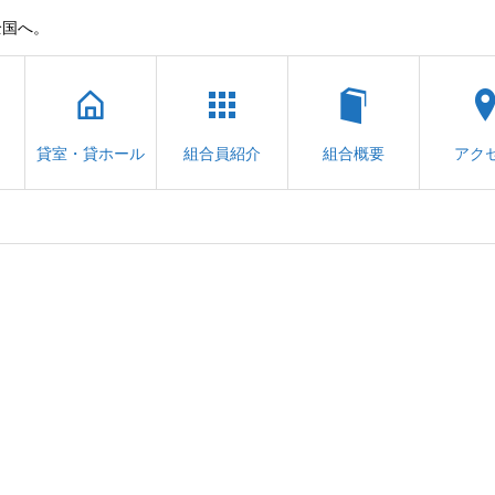
全国へ。
貸室・貸ホール
組合員紹介
組合概要
アク