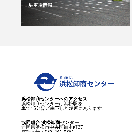
駐車場情報
浜松卸商センターへのアクセス
浜松卸商センターは浜松駅を
車で15分ほど南下した場所にあります。
協同組合 浜松卸商センター
静岡県浜松市中央区卸本町37
電話番号：053-441-0851