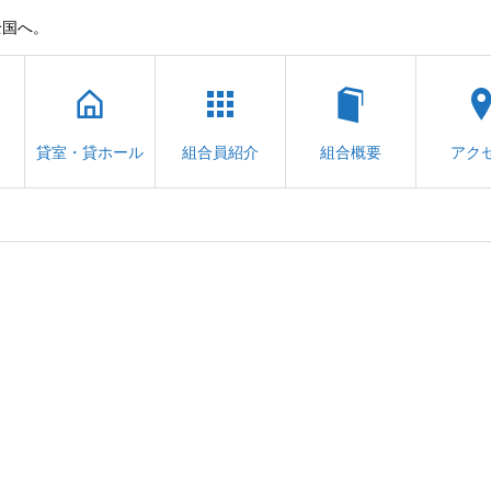
全国へ。
貸室・貸ホール
組合員紹介
組合概要
アク