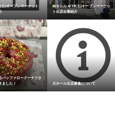
19(土)オープンマーケット
㈱キシル 4/19(土)オープンマーケッ
介
ト出店企業紹介
るバッファロードーナツさ
きました！
大ホール出店募集について