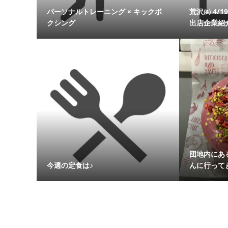
パーソナルトレーニング × キックボ
荒沢㈱ 4/
クシング
出店企業紹
団地内にあ
今週の定食は♪
んに行って