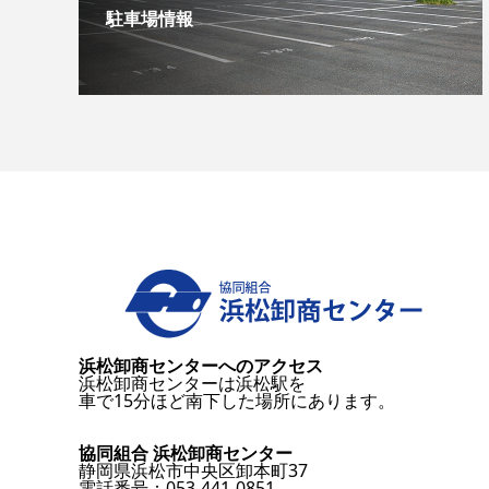
駐車場情報
浜松卸商センターへのアクセス
浜松卸商センターは浜松駅を
車で15分ほど南下した場所にあります。
協同組合 浜松卸商センター
静岡県浜松市中央区卸本町37
電話番号：053-441-0851