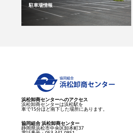
駐車場情報
浜松卸商センターへのアクセス
浜松卸商センターは浜松駅を
車で15分ほど南下した場所にあります。
協同組合 浜松卸商センター
静岡県浜松市中央区卸本町37
電話番号：053-441-0851