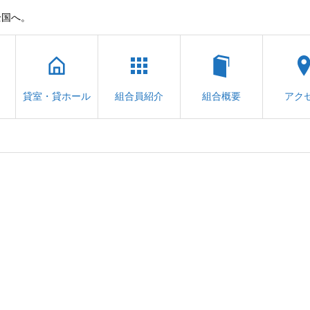
全国へ。
貸室・貸ホール
組合員紹介
組合概要
アク