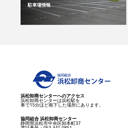
駐車場情報
浜松卸商センターへのアクセス
浜松卸商センターは浜松駅を
車で15分ほど南下した場所にあります。
協同組合 浜松卸商センター
静岡県浜松市中央区卸本町37
電話番号：053-441-0851