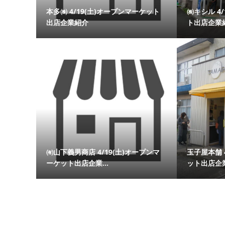
本多㈱ 4/19(土)オープンマーケット
㈱キシル 4
出店企業紹介
ト出店企業
㈲山下義男商店 4/19(土)オープンマ
玉子屋本舗 
ーケット出店企業...
ット出店企