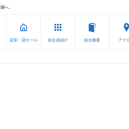
全国へ。
貸室・貸ホール
組合員紹介
組合概要
アク