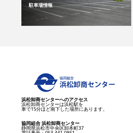
駐車場情報
浜松卸商センターへのアクセス
浜松卸商センターは浜松駅を
車で15分ほど南下した場所にあります。
協同組合 浜松卸商センター
静岡県浜松市中央区卸本町37
電話番号：053-441-0851