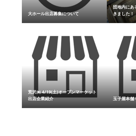
団地内にあ
大ホール出店募集について
きました！
荒沢㈱ 4/19(土)オープンマーケット
出店企業紹介
玉子屋本舗