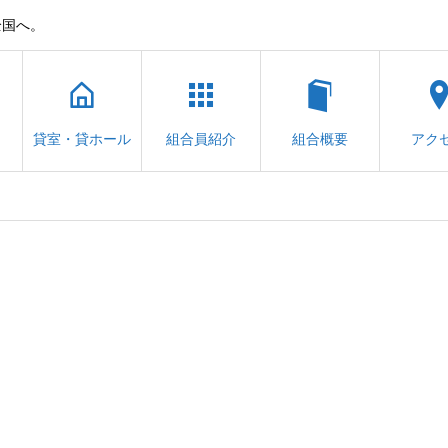
全国へ。
貸室・貸ホール
組合員紹介
組合概要
アク