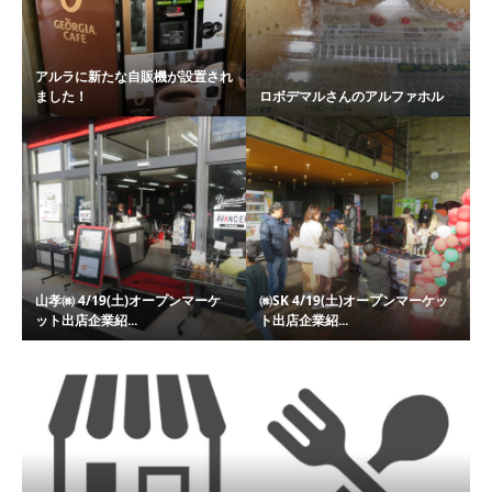
アルラに新たな自販機が設置され
ました！
ロボデマルさんのアルファホル
山孝㈱ 4/19(土)オープンマーケ
㈱SK 4/19(土)オープンマーケッ
ット出店企業紹...
ト出店企業紹...