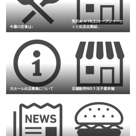
荒沢㈱ 4/19(土)オープンマーケ
今週の定食は♪
ット出店企業紹...
大ホール出店募集について
店舗販売NO.1 玉子屋本舗