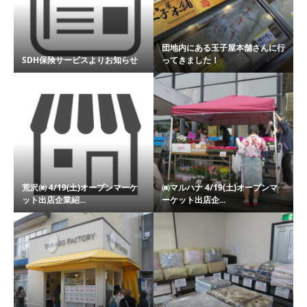
団地内にある玉子屋本舗さんに行
SDH保険サービスよりお知らせ
ってきました！
荒沢㈱ 4/19(土)オープンマーケ
㈱マルハナ 4/19(土)オープンマ
ット出店企業紹...
ーケット出店企...