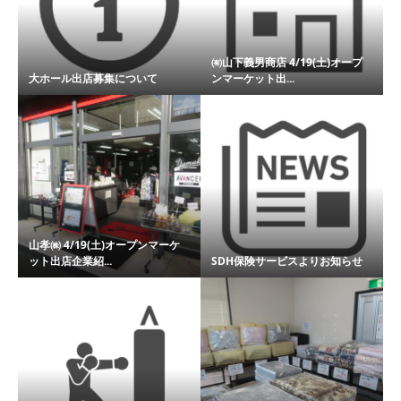
㈲山下義男商店 4/19(土)オープ
大ホール出店募集について
ンマーケット出...
山孝㈱ 4/19(土)オープンマーケ
ット出店企業紹...
SDH保険サービスよりお知らせ