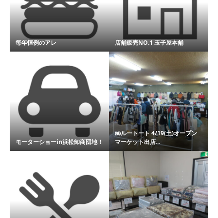
毎年恒例のアレ
店舗販売NO.1 玉子屋本舗
㈱ルートート 4/19(土)オープン
モーターショーin浜松卸商団地！
マーケット出店...