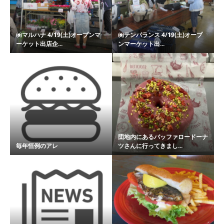
㈱マルハナ 4/19(土)オープンマ
㈱テンパランス 4/19(土)オープ
ーケット出店企...
ンマーケット出...
団地内にあるバッファロードーナ
毎年恒例のアレ
ツさんに行ってきまし...