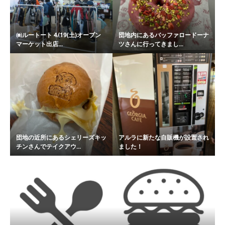
㈱ルートート 4/19(土)オープン
団地内にあるバッファロードーナ
マーケット出店...
ツさんに行ってきまし...
団地の近所にあるシェリーズキッ
アルラに新たな自販機が設置され
チンさんでテイクアウ...
ました！