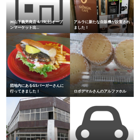
㈲山下義男商店 4/19(土)オープ
アルラに新たな自販機が設置され
ンマーケット出...
ました！
団地内にあるGSバーガーさんに
行ってきました！
ロボデマルさんのアルファホル