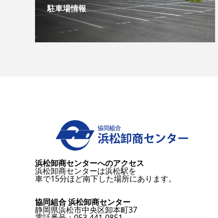
駐車場情報
浜松卸商センターへのアクセス
浜松卸商センターは浜松駅を
車で15分ほど南下した場所にあります。
協同組合 浜松卸商センター
静岡県浜松市中央区卸本町37
電話番号：053-441-0851