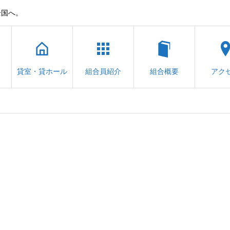
全国へ。
貸室・貸ホール
組合員紹介
組合概要
アク