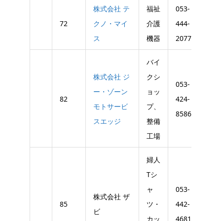
株式会社 テ
福祉
053-
053-
72
クノ・マイ
介護
444-
441-
ス
機器
2077
159
バイ
株式会社 ジ
クシ
053-
053-
ー・ゾーン
ョッ
82
424-
424-
モトサービ
プ、
8586
858
スエッジ
整備
工場
婦人
Tシ
ャ
053-
053-
株式会社 ザ
85
ツ・
442-
441-
ビ
カッ
4681
749