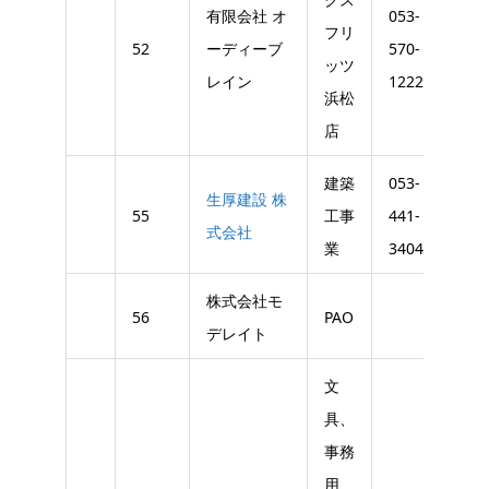
有限会社 オ
053-
053-
フリ
52
ーディーブ
570-
570-
ッツ
レイン
1222
022
浜松
店
建築
053-
053-
生厚建設 株
55
工事
441-
441-
式会社
業
3404
892
株式会社モ
56
PAO
デレイト
文
具、
事務
用