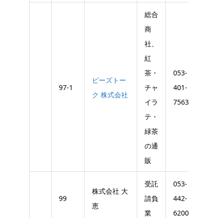
総合
商
社、
紅
茶・
053-
ビーズトー
97-1
チャ
401-
ク 株式会社
イラ
7563
テ・
緑茶
の通
販
受託
053-
株式会社 大
99
請負
442-
恵
業
6200