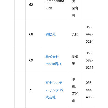
Pimentinha
所・
62
Kids
保育
園
053-
053-
68
錦松苑
呉服
442-
442-
5294
530
053-
株式会社
看板
69
582-
motto看板
屋
6211
印
富士システ
053-
053-
刷、
71
ムリンク 株
444-
444-
IT関
式会社
4800
481
連