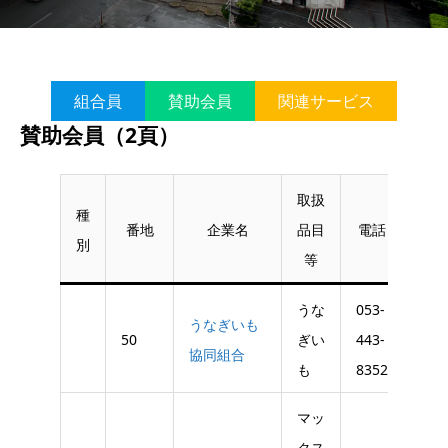
組合員
賛助会員
関連サービス
賛助会員（2頁）
取扱
種
番地
企業名
品目
電話
FAX
別
等
うな
053-
うなぎいも
50
ぎい
443-
協同組合
も
8352
マッ
クス