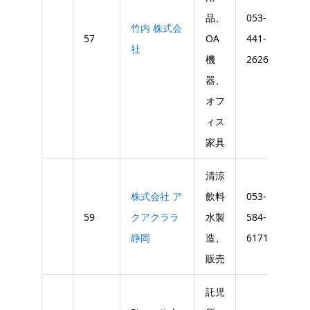
品、
053-
053-
竹内 株式会
57
OA
441-
442-
社
機
2626
105
器、
オフ
ィス
家具
清涼
株式会社 ア
飲料
053-
053-
59
クアクララ
水製
584-
584-
静岡
造、
6171
266
販売
託児