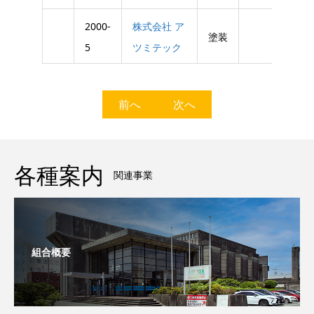
2000-
株式会社 ア
塗装
5
ツミテック
前へ
次へ
各種案内
関連事業
組合概要