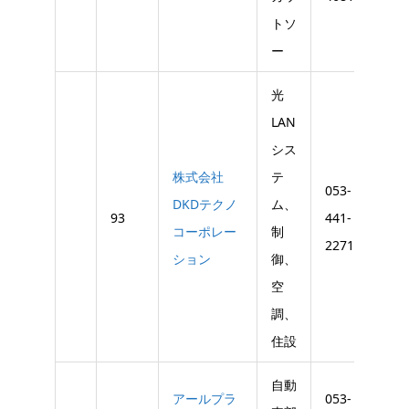
トソ
ー
光
LAN
シス
株式会社
テ
053-
053-
DKDテクノ
ム、
93
441-
442-
コーポレー
制
2271
347
ション
御、
空
調、
住設
自動
アールプラ
053-
053-