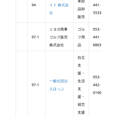
車部
94
イド 株式会
441-
441-
品卸
社
5533
554
販売
ミヨガ商事
ゴル
053-
053-
97-1
ゴルフ販売
フ用
441-
442-
株式会社
品
6863
018
自立
支
援・
053-
一般社団法
生活
97-1
442-
人ほっぷ
支
0190
援・
就労
支援