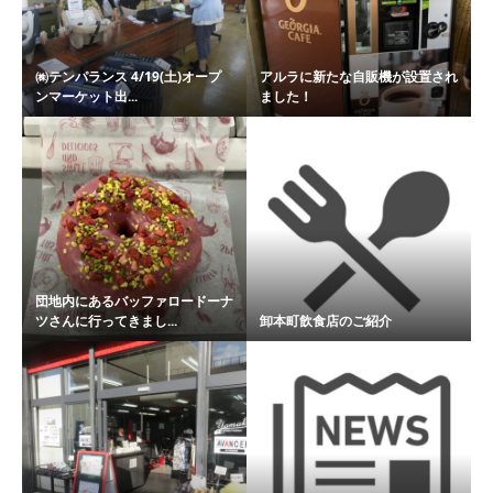
㈱テンパランス 4/19(土)オープ
アルラに新たな自販機が設置され
ンマーケット出...
ました！
団地内にあるバッファロードーナ
ツさんに行ってきまし...
卸本町飲食店のご紹介