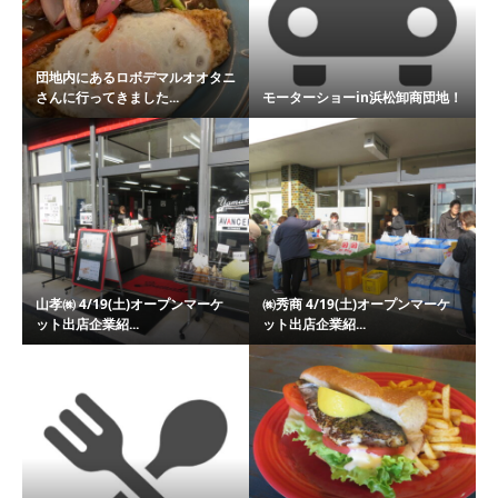
団地内にあるロボデマルオオタニ
さんに行ってきました...
モーターショーin浜松卸商団地！
山孝㈱ 4/19(土)オープンマーケ
㈱秀商 4/19(土)オープンマーケ
ット出店企業紹...
ット出店企業紹...