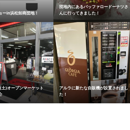
団地内にあるバッファロードーナツさ
ョーin浜松卸商団地！
んに行ってきました！
19(土)オープンマーケット
アルラに新たな自販機が設置されまし
介
た！