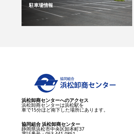
駐車場情報
浜松卸商センターへのアクセス
浜松卸商センターは浜松駅を
車で15分ほど南下した場所にあります。
協同組合 浜松卸商センター
静岡県浜松市中央区卸本町37
電話番号：053-441-0851